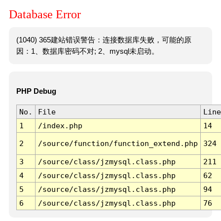
Database Error
(1040) 365建站错误警告：连接数据库失败，可能的原
因：1、数据库密码不对; 2、mysql未启动。
PHP Debug
No.
File
Line
1
/index.php
14
2
/source/function/function_extend.php
324
3
/source/class/jzmysql.class.php
211
4
/source/class/jzmysql.class.php
62
5
/source/class/jzmysql.class.php
94
6
/source/class/jzmysql.class.php
76