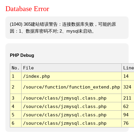
Database Error
(1040) 365建站错误警告：连接数据库失败，可能的原
因：1、数据库密码不对; 2、mysql未启动。
PHP Debug
No.
File
Line
1
/index.php
14
2
/source/function/function_extend.php
324
3
/source/class/jzmysql.class.php
211
4
/source/class/jzmysql.class.php
62
5
/source/class/jzmysql.class.php
94
6
/source/class/jzmysql.class.php
76