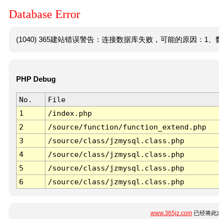
Database Error
(1040) 365建站错误警告：连接数据库失败，可能的原因：1、数
PHP Debug
No.
File
1
/index.php
2
/source/function/function_extend.php
3
/source/class/jzmysql.class.php
4
/source/class/jzmysql.class.php
5
/source/class/jzmysql.class.php
6
/source/class/jzmysql.class.php
www.365jz.com
已经将此