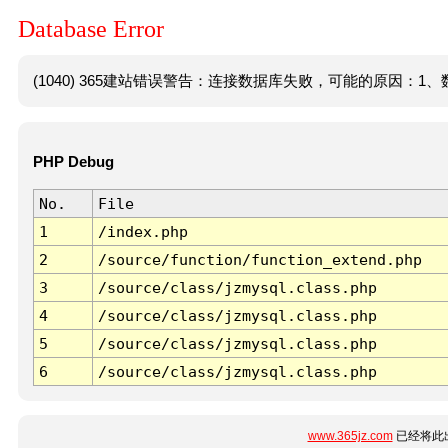
Database Error
(1040) 365建站错误警告：连接数据库失败，可能的原因：1、数
PHP Debug
No.
File
1
/index.php
2
/source/function/function_extend.php
3
/source/class/jzmysql.class.php
4
/source/class/jzmysql.class.php
5
/source/class/jzmysql.class.php
6
/source/class/jzmysql.class.php
www.365jz.com
已经将此