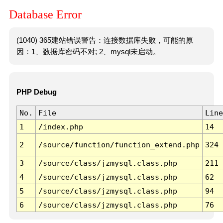
Database Error
(1040) 365建站错误警告：连接数据库失败，可能的原
因：1、数据库密码不对; 2、mysql未启动。
PHP Debug
No.
File
Line
1
/index.php
14
2
/source/function/function_extend.php
324
3
/source/class/jzmysql.class.php
211
4
/source/class/jzmysql.class.php
62
5
/source/class/jzmysql.class.php
94
6
/source/class/jzmysql.class.php
76