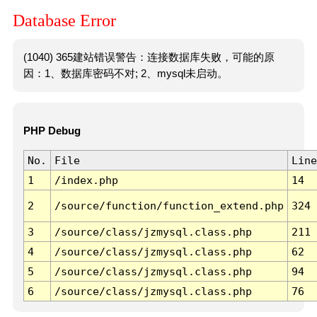
Database Error
(1040) 365建站错误警告：连接数据库失败，可能的原
因：1、数据库密码不对; 2、mysql未启动。
PHP Debug
No.
File
Line
1
/index.php
14
2
/source/function/function_extend.php
324
3
/source/class/jzmysql.class.php
211
4
/source/class/jzmysql.class.php
62
5
/source/class/jzmysql.class.php
94
6
/source/class/jzmysql.class.php
76