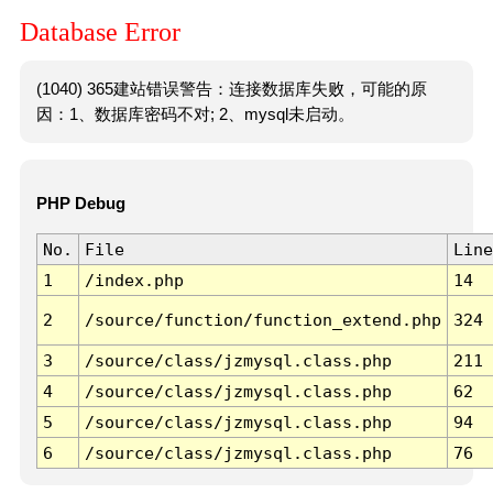
Database Error
(1040) 365建站错误警告：连接数据库失败，可能的原
因：1、数据库密码不对; 2、mysql未启动。
PHP Debug
No.
File
Line
1
/index.php
14
2
/source/function/function_extend.php
324
3
/source/class/jzmysql.class.php
211
4
/source/class/jzmysql.class.php
62
5
/source/class/jzmysql.class.php
94
6
/source/class/jzmysql.class.php
76